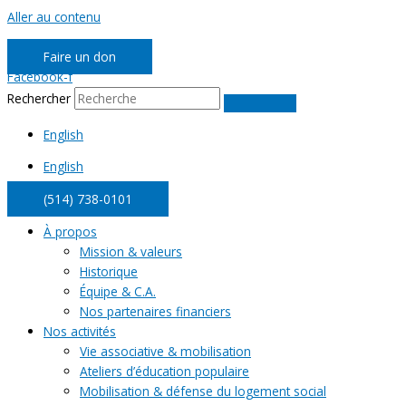
Aller au contenu
Faire un don
Facebook-f
Rechercher
English
English
(514) 738-0101
À propos
Mission & valeurs
Historique
Équipe & C.A.
Nos partenaires financiers
Nos activités
Vie associative & mobilisation
Ateliers d’éducation populaire
Mobilisation & défense du logement social