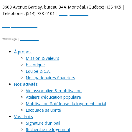
3600 Avenue Barclay, bureau 344, Montréal, (Québec) H3S 1K5 |
Téléphone : (514) 738-0101 |
info@oeilcdn.org
Politique de confidentialité
Webdesign |
Julien Berthier
À propos
Mission & valeurs
Historique
Équipe & C.A.
Nos partenaires financiers
Nos activités
Vie associative & mobilisation
Ateliers d’éducation populaire
Mobilisation & défense du logement social
Escouade salubrité
Vos droits
Signature d’un bail
Recherche de logement