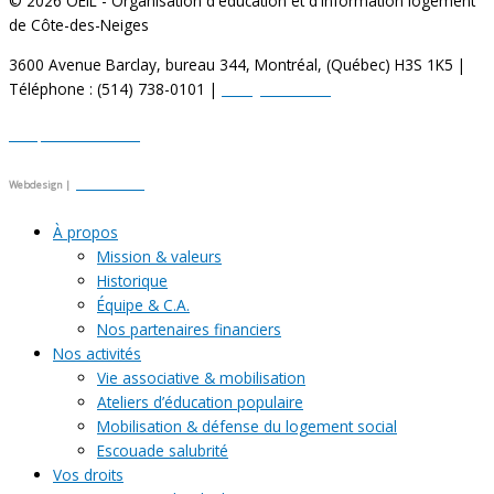
© 2026 OEIL - Organisation d'éducation et d'information logement
de Côte-des-Neiges
3600 Avenue Barclay, bureau 344, Montréal, (Québec) H3S 1K5 |
Téléphone : (514) 738-0101 |
info@oeilcdn.org
Politique de confidentialité
Webdesign |
Julien Berthier
À propos
Mission & valeurs
Historique
Équipe & C.A.
Nos partenaires financiers
Nos activités
Vie associative & mobilisation
Ateliers d’éducation populaire
Mobilisation & défense du logement social
Escouade salubrité
Vos droits