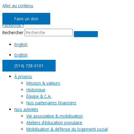
Aller au contenu
Faire un don
Facebook-f
Rechercher
English
English
(514) 738-0101
À propos
Mission & valeurs
Historique
Équipe & C.A.
Nos partenaires financiers
Nos activités
Vie associative & mobilisation
Ateliers d’éducation populaire
Mobilisation & défense du logement social