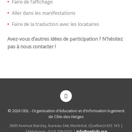
Faire de l’affichage
Aller dans les manifestations
Faire de la traduction avec les locataires
Avez-vous d’autres idées de participation ? N’hésitez
pas à nous contacter !
F
a
c
e
© 2026 OEIL - Organisation d'éducation et d'information logement
b
de Côte-des-Neiges
o
3600 Avenue Barclay, bureau 344, Montréal, (Québec) H3S 1K5 |
o
Téléphone : (514) 738-0101 |
info@oeilcdn.org